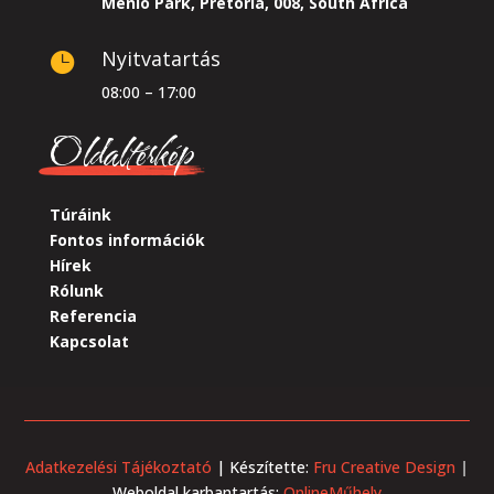
Menlo Park, Pretoria, 008, South Africa
Nyitvatartás

08:00 – 17:00
Oldaltérkép
Túráink
Fontos információk
Hírek
Rólunk
Referencia
Kapcsolat
Adatkezelési Tájékoztató
| Készítette:
Fru Creative Design
|
Weboldal karbantartás:
OnlineMűhely