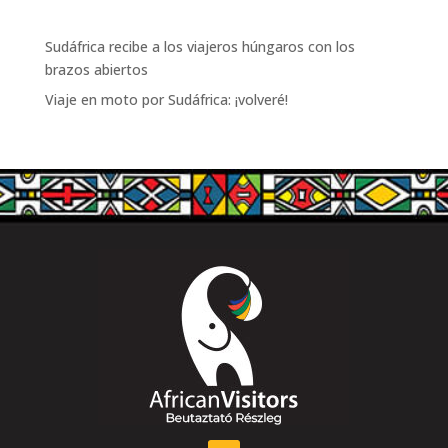
Sudáfrica recibe a los viajeros húngaros con los
brazos abiertos
Viaje en moto por Sudáfrica: ¡volveré!