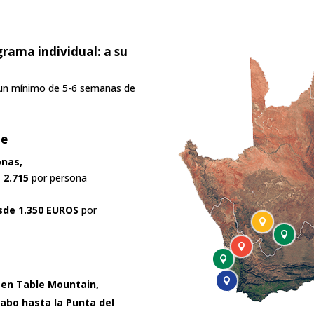
grama individual: a su
n un mínimo de 5-6 semanas de
te
onas,
 2.715
por persona
de 1.350 EUROS
por





 en Table Mountain,
abo hasta la Punta del