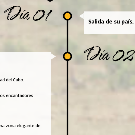
Día 01
Salida de su país
Día 02
dad del Cabo.
 los encantadores
una zona elegante de