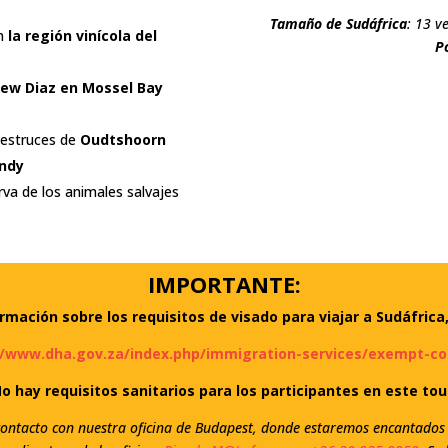
Tamaño de Sudáfrica
: 13 v
en
la región vinícola del
P
ew Diaz en Mossel Bay
avestruces de
Oudtshoorn
ndy
rva de los animales salvajes
IMPORTANTE:
rmación sobre los requisitos de visado para viajar a Sudáfrica,
//www.dha.gov.za/index.php/immigration-services/exempt-co
o hay requisitos sanitarios para los participantes en este tou
ontacto con nuestra oficina de Budapest, donde estaremos encantados 