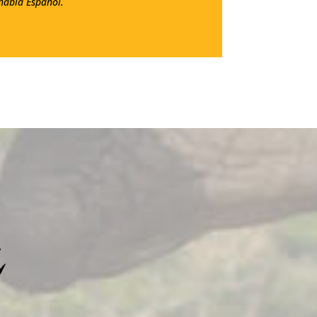
abla Espanol.
a