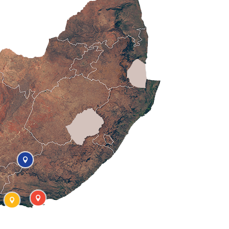


