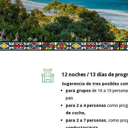
12 noches / 13 días de pro
Sugerencia de tres posibles co
para grupos
de 10 a 15 persona
pais
para 2 a 4 personas
como progr
de coche,
para 2 a 7 personas
, como pro
conductor/guía