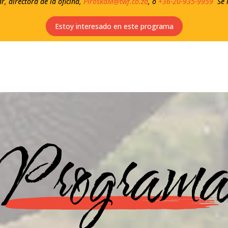
, directora de la oficina,
PiroskaM@twf.co.za
, o
+36-20-935-9959
Se h
Estoy interesado en este programa
Program