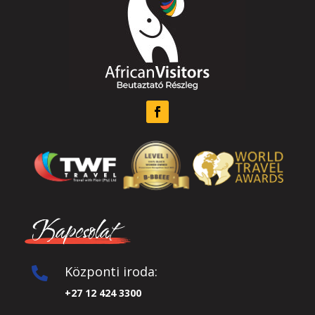
Kapcsolat
Központi iroda:

+27 12 424 3300