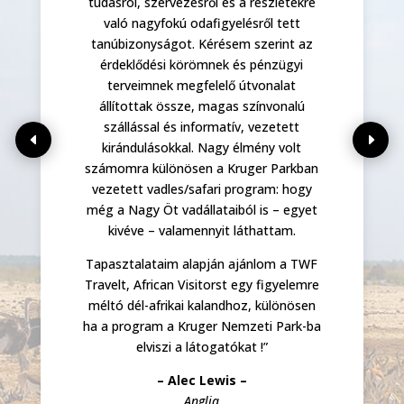
és
tudásról, szervezésről és a részletekre
való nagyfokú odafigyelésről tett
tanúbizonyságot. Kérésem szerint az
N
érdeklődési körömnek és pénzügyi
tt
terveimnek megfelelő útvonalat
állítottak össze, magas színvonalú
ték
szállással és informatív, vezetett
em
kirándulásokkal. Nagy élmény volt
ő
számomra különösen a Kruger Parkban
vezetett vadles/safari program: hogy
s
még a Nagy Öt vadállataiból is – egyet
kivéve – valamennyit láthattam.
n
Tapasztalataim alapján ajánlom a TWF
Travelt, African Visitorst egy figyelemre
tne
méltó dél-afrikai kalandhoz, különösen
ha a program a Kruger Nemzeti Park-ba
elviszi a látogatókat !”
– Alec Lewis –
Anglia