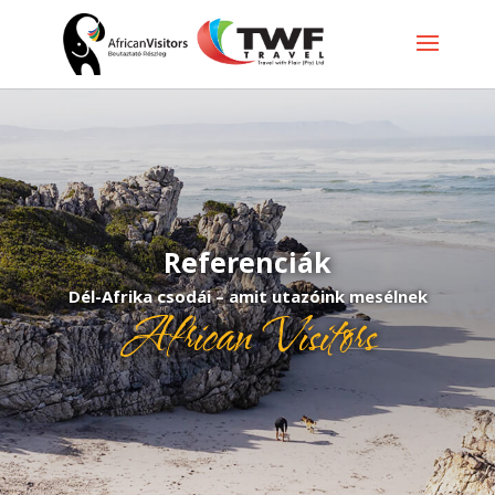
Referenciák
Dél-Afrika csodái – amit utazóink mesélnek
African Visitors