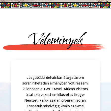
Vélemények
„Legutóbbi dél-afrikai látogatásom
„
során hihetetlen élményben volt részem,
T
A
különösen a TWF Travel, African Visitors
t
 a
által szervezett emlékezetes Kruger
pr
 és
Nemzeti Park-i szafari program során.
Csapatuk mindvégig kiváló szakmai