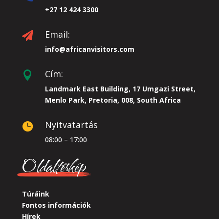
+27 12 424 3300
Email:

info@africanvisitors.com
Cím:

Landmark East Building, 17 Umgazi Street,
Menlo Park, Pretoria, 008, South Africa
Nyitvatartás

08:00 – 17:00
Oldaltérkép
Túráink
Fontos információk
Hírek