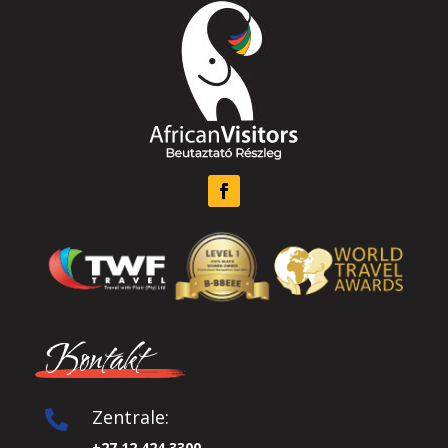
Kontakt
Zentrale:

+27 12 424 3300